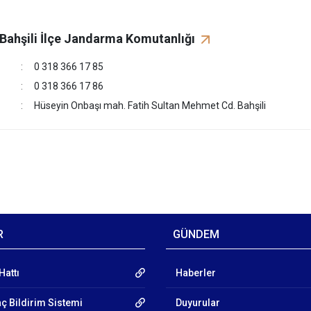
Bahşili İlçe Jandarma Komutanlığı
0 318 366 17 85
0 318 366 17 86
Hüseyin Onbaşı mah. Fatih Sultan Mehmet Cd. Bahşili
R
GÜNDEM
Hattı
Haberler
aç Bildirim Sistemi
Duyurular