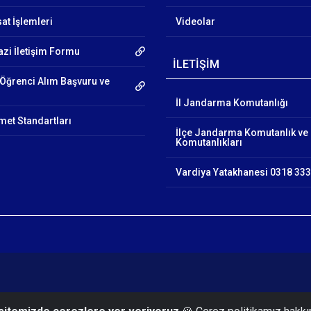
at İşlemleri
Videolar
azi İletişim Formu
İLETİŞİM
Öğrenci Alım Başvuru ve
İl Jandarma Komutanlığı
et Standartları
İlçe Jandarma Komutanlık ve
Komutanlıkları
Vardiya Yatakhanesi 0318 333