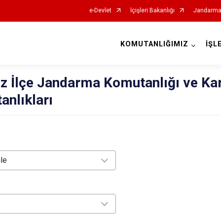
e-Devlet
İçişleri Bakanlığı
Jandarma 
KOMUTANLIĞIMIZ
İŞL
İl Jandarma Komutanlıkları
z İlçe Jandarma Komutanlığı ve Ka
anlıkları
ale
i