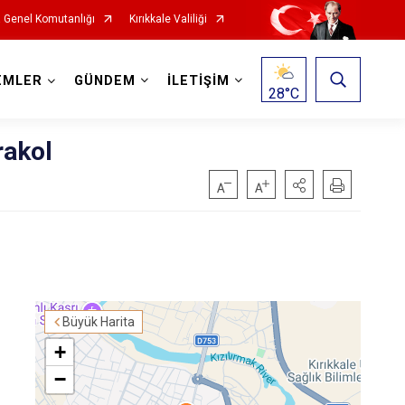
Genel Komutanlığı
Kırıkkale Valiliği
EMLER
GÜNDEM
İLETİŞİM
28
°C
rakol
Büyük Harita
+
−